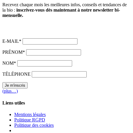
Recevez chaque mois les meilleures infos, conseils et tendances de
la bio :
inscrivez-vous dès maintenant à notre newsletter bi-
mensuelle.
🎁
En bonus :
recevez gratuitement le PDF du numéro en cours lors
de votre inscription !
E-MAIL*
PRÉNOM*
NOM*
TÉLÉPHONE
(plus…)
Liens utiles
Mentions légales
Politique RGPD
Politique des cookies